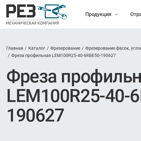
Продукция
Отр
Главная
/
Каталог
/
Фрезерование
/
Фрезерование фасок, угло
Наша
/
Фреза профильная LEM100R25-40-6RBE50-190627
Фрез
Фреза профиль
продукция
Точение
LEM100R25-40-6
Обработ
190627
Новые разработки
Отрезка 