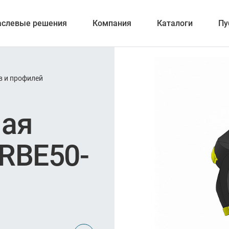
аслевые решения
Компания
Каталоги
Пу
в и профилей
ерование
ная
RBE50-
ка отверстий
и обработка канавок