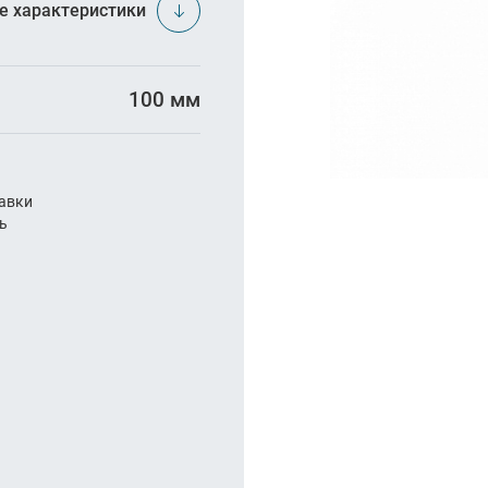
арезание
е характеристики
а
100 мм
авки
ль