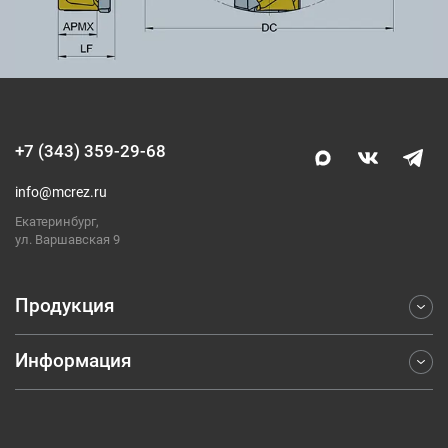
+7 (343) 359-29-68
info@mcrez.ru
Екатеринбург,
ул. Варшавская 9
Продукция
Информация
Фрезерование
Точение
Отраслевые решения
Обработка отверстий
Компания