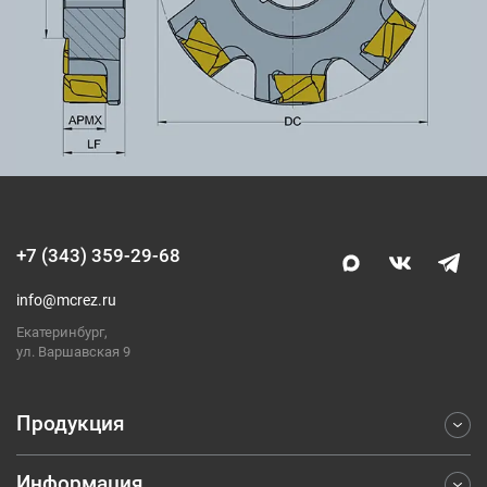
+7 (343) 359-29-68
info@mcrez.ru
Екатеринбург,
ул. Варшавская 9
Продукция
Информация
Фрезерование