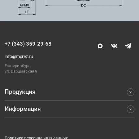
+7 (343) 359-29-68
info@mcrez.ru
Екатеринбург,
ул. Варшавская 9
Продукция
Информация
Фрезерование
Точение
Отраслевые решения
Обработка отверстий
Компания
Отрезка и обработка канавок
Политика персональных данных