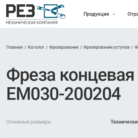
Продукция
Отр
Главная
/
Каталог
/
Фрезерование
/
Фрезерование уступов
/
Ф
Наша
Фрез
Фреза концевая
продукция
Точение
EM030-200204
Обработ
Новые разработки
Отрезка 
Основные размеры
Технически