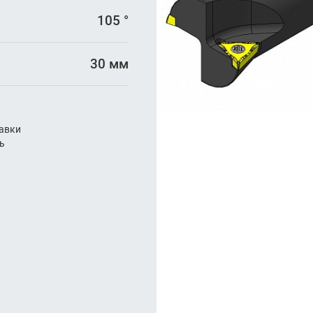
арезание
105 °
а
30 мм
авки
ль