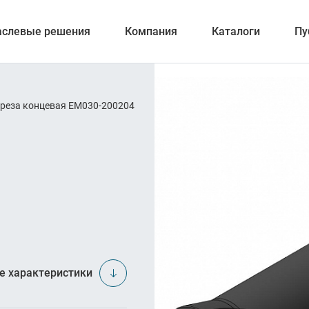
аслевые решения
Компания
Каталоги
Пу
реза концевая EM030-200204
ерование
ка отверстий
и обработка канавок
е характеристики