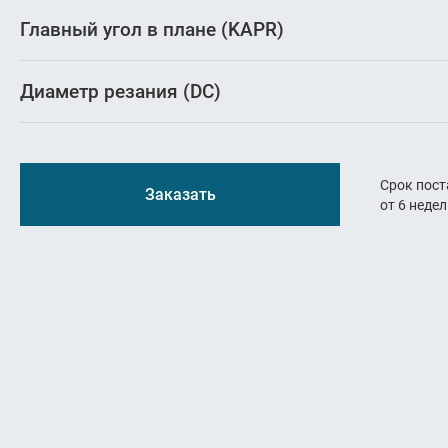
Резьбон
Главный угол в плане (KAPR)
Оснастк
Диаметр резания (DC)
Срок пост
Заказать
от 6 неде