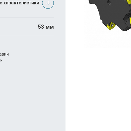
арезание
е характеристики
а
53 мм
авки
ль