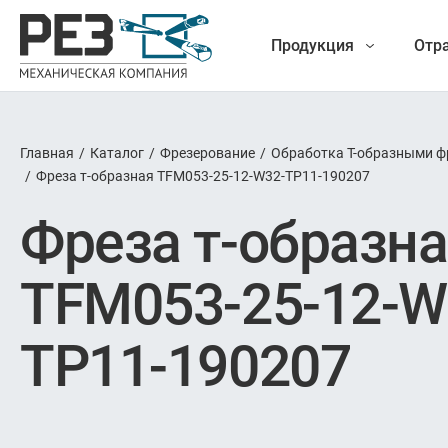
Продукция
Отр
Главная
/
Каталог
/
Фрезерование
/
Обработка Т-образными ф
Наша
/
Фреза т-образная TFM053-25-12-W32-TP11-190207
Фрез
Фреза т-образн
продукция
Точение
TFM053-25-12-W
Обработ
TP11-190207
Новые разработки
Отрезка 