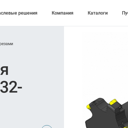
аслевые решения
Компания
Каталоги
Пу
резами
ерование
ая
32-
ка отверстий
и обработка канавок