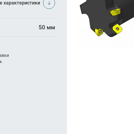
арезание
е характеристики
а
50 мм
авки
ль