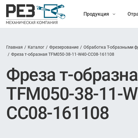
Продукция
Отр
Главная
/
Каталог
/
Фрезерование
/
Обработка Т-образными ф
Наша
/
Фреза т-образная TFM050-38-11-W40-CC08-161108
Фрез
Фреза т-образн
продукция
Точение
TFM050-38-11-W
Обработ
CC08-161108
Новые разработки
Отрезка 