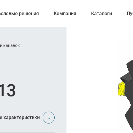
аслевые решения
Компания
Каталоги
Пу
 и канавок
ерование
13
ка отверстий
и обработка канавок
е характеристики