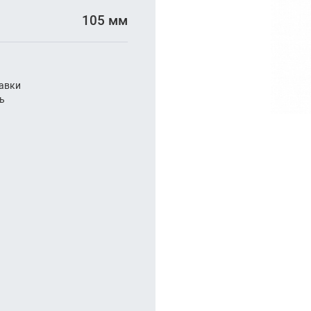
арезание
105 мм
а
авки
ль