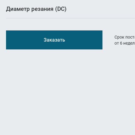
Резьбон
Диаметр резания (DC)
Оснастк
Срок пост
Заказать
от 6 неде