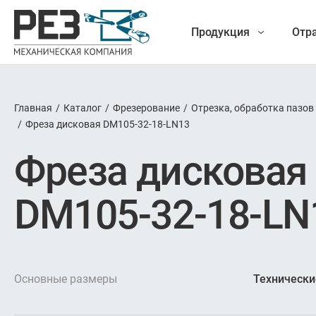
Продукция
Отр
Главная
/
Каталог
/
Фрезерование
/
Отрезка, обработка пазов
Наша
/
Фреза дисковая DM105-32-18-LN13
Фрез
Фреза дисковая
продукция
Точение
DM105-32-18-LN
Обработ
Новые разработки
Отрезка 
Основные размеры
Технически