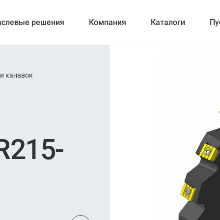
аслевые решения
Компания
Каталоги
Пу
 и канавок
ерование
R215-
ка отверстий
и обработка канавок