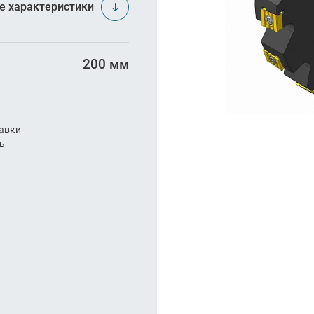
арезание
е характеристики
а
200 мм
авки
ль