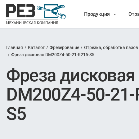
Продукция
Отр
Главная
/
Каталог
/
Фрезерование
/
Отрезка, обработка пазов
Наша
/
Фреза дисковая DM200Z4-50-21-R215-S5
Фрез
Фреза дисковая
продукция
Точение
DM200Z4-50-21-
Обработ
S5
Новые разработки
Отрезка 