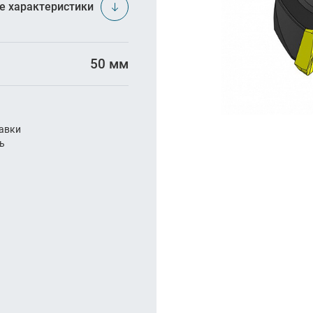
арезание
е характеристики
а
50 мм
авки
ль