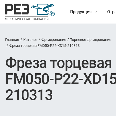
Продукция
Отр
Главная
/
Каталог
/
Фрезерование
/
Торцевое фрезерование
Наша
/
Фреза торцевая FM050-P22-XD15-210313
Фрез
Фреза торцевая
продукция
Точение
FM050-P22-XD15
Обработ
210313
Новые разработки
Отрезка 