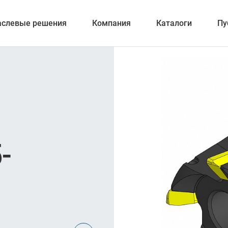
аслевые решения
Компания
Каталоги
Пу
ерование
-
ка отверстий
и обработка канавок