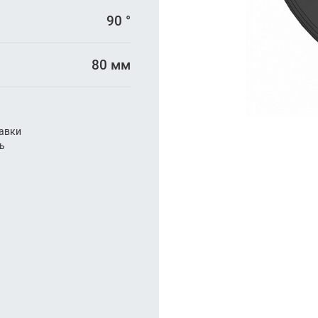
арезание
90 °
а
80 мм
авки
ль