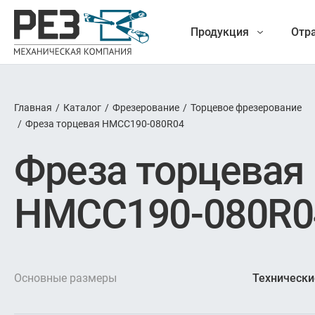
Продукция
Отр
Главная
/
Каталог
/
Фрезерование
/
Торцевое фрезерование
Наша
/
Фреза торцевая HMCC190-080R04
Фрез
Фреза торцевая
продукция
Точение
HMCC190-080R0
Обработ
Новые разработки
Отрезка 
Основные размеры
Технически