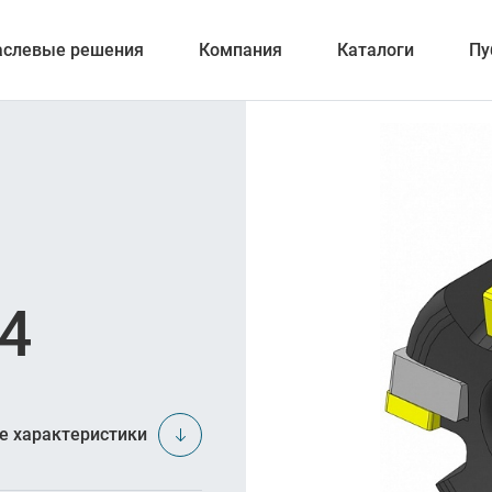
аслевые решения
Компания
Каталоги
Пу
ерование
4
ка отверстий
и обработка канавок
е характеристики