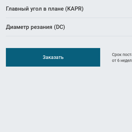
Резьбон
Главный угол в плане (KAPR)
Оснастк
Диаметр резания (DC)
Срок пост
Заказать
от 6 неде