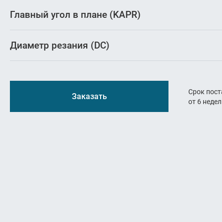
Резьбон
Главный угол в плане (KAPR)
Оснастк
Диаметр резания (DC)
Срок пост
Заказать
от 6 неде