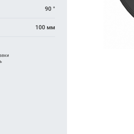
арезание
90 °
а
100 мм
авки
ль