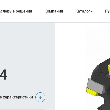
аслевые решения
Компания
Каталоги
Пу
ерование
4
ка отверстий
и обработка канавок
е характеристики