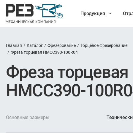
Продукция
Отр
Главная
/
Каталог
/
Фрезерование
/
Торцевое фрезерование
Наша
/
Фреза торцевая HMCC390-100R04
Фрез
Фреза торцевая
продукция
Точение
HMCC390-100R0
Обработ
Новые разработки
Отрезка 
Основные размеры
Технически