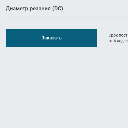
Резьбон
Диаметр резания (DC)
Оснастк
Срок пост
Заказать
от 6 неде