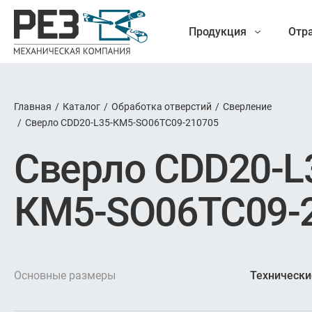
Продукция
Отр
Главная
/
Каталог
/
Обработка отверстий
/
Сверление
Наша
/
Сверло CDD20-L35-КМ5-SO06TC09-210705
Фрезеро
Сверло CDD20-L
продукция
Точение
КМ5-SO06TC09-
Обраб
Новые разработки
Отрезка 
Основные размеры
Технически