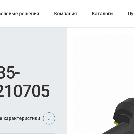
аслевые решения
Компания
Каталоги
Пу
вание
35-
210705
отка отверстий
и обработка канавок
е характеристики