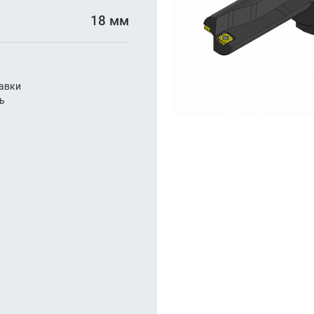
арезание
18 мм
а
авки
ль