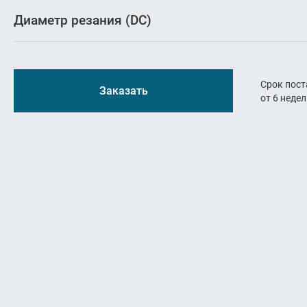
Резьбон
Диаметр резания (DC)
Оснастк
Срок пост
Заказать
от 6 неде