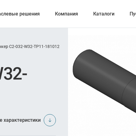
аслевые решения
Компания
Каталоги
Пу
нкер C2-032-W32-TP11-181012
вание
W32-
отка отверстий
и обработка канавок
е характеристики