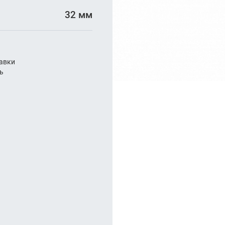
арезание
32 мм
а
авки
ль