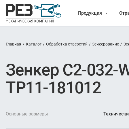
Продукция
Отр
Главная
/
Каталог
/
Обработка отверстий
/
Зенкерование
/
Зе
Наша
Фрезеро
Зенкер C2-032-
продукция
Точение
TP11-181012
Обраб
Новые разработки
Отрезка 
Основные размеры
Технически