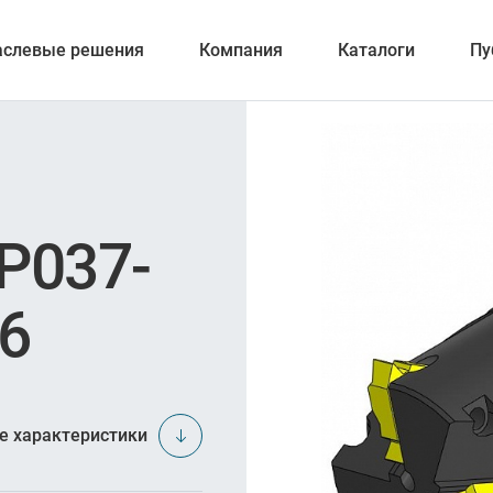
аслевые решения
Компания
Каталоги
Пу
вание
P037-
6
ка отверстий
и обработка канавок
е характеристики