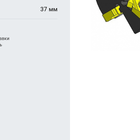
бонарезание
37 мм
а
авки
ль