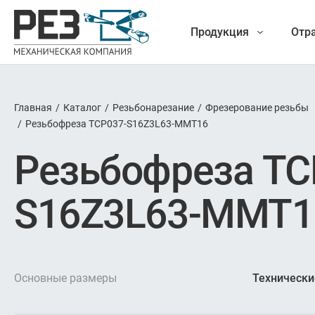
Продукция
Отр
Главная
/
Каталог
/
Резьбонарезание
/
Фрезерование резьбы
Наша
/
Резьбофреза TCP037-S16Z3L63-MMT16
Фрезеро
Резьбофреза TC
продукция
Точение
S16Z3L63-MMT1
Обработ
Новые разработки
Отрезка 
Основные размеры
Технически