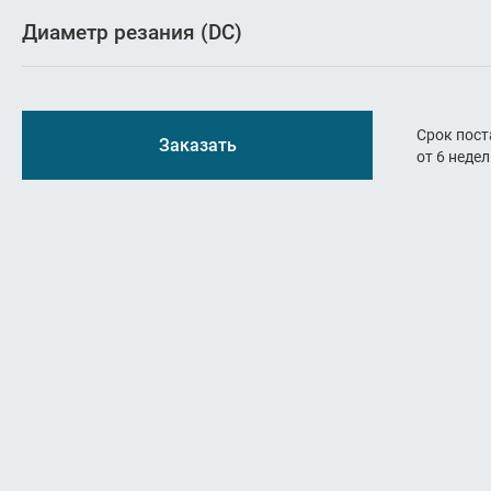
Резь
Диаметр резания (DC)
Оснастк
Срок пост
Заказать
от 6 неде