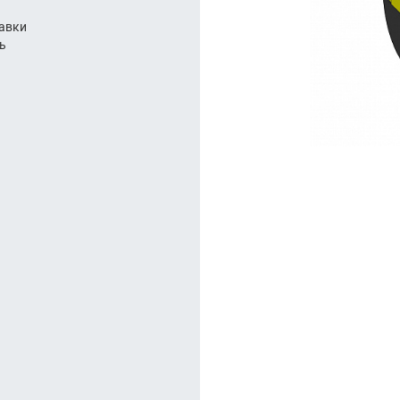
арезание
авки
ль
а