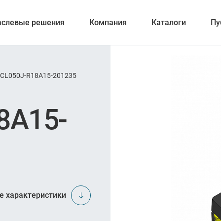
аслевые решения
Компания
Каталоги
Пу
CL050J-R18A15-201235
вание
8A15-
ние
ка отверстий
и обработка канавок
е характеристики