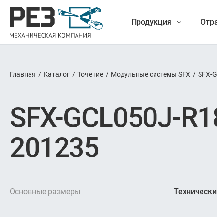
Продукция
Отр
Главная
/
Каталог
/
Точение
/
Модульные системы SFX
/
SFX-G
Наша
Фрезеро
SFX-GCL050J-R1
продукция
Точе
201235
Обработ
Новые разработки
Отрезка 
Основные размеры
Технически