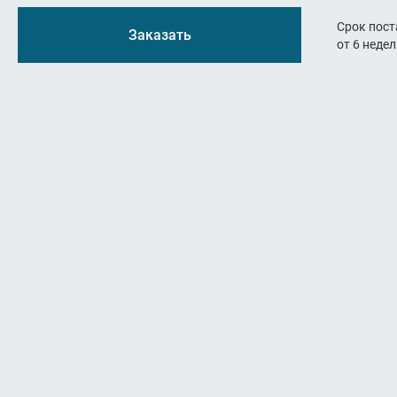
Резьбон
Срок пост
Заказать
от 6 неде
Оснастк