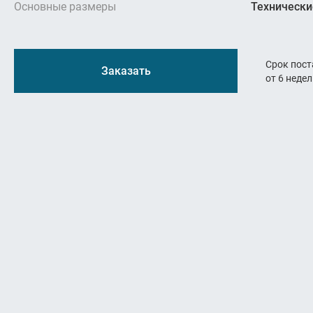
Резьбон
Основные размеры
Технически
Оснастк
Срок пост
Заказать
от 6 неде