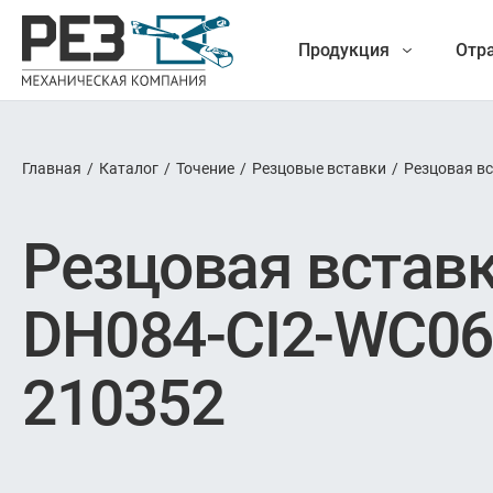
Продукция
Отр
Главная
/
Каталог
/
Точение
/
Резцовые вставки
/
Резцовая в
Наша
Фрезеро
Резцовая встав
продукция
Точе
DH084-CI2-WC06
Обработ
210352
Новые разработки
Отрезка 