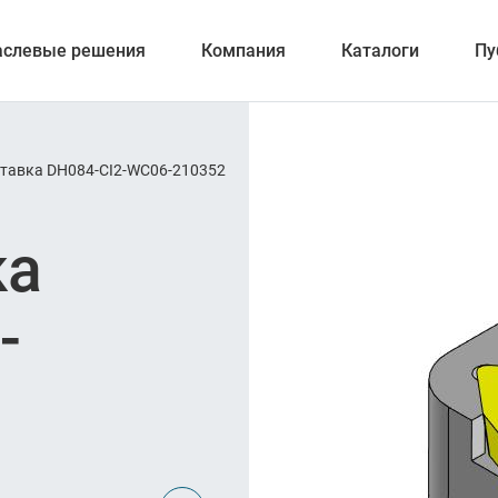
аслевые решения
Компания
Каталоги
Пу
ставка DH084-CI2-WC06-210352
вание
ка
ние
-
ка отверстий
и обработка канавок