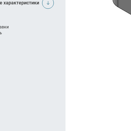
арезание
е характеристики
а
авки
ль