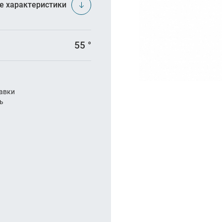
арезание
е характеристики
а
55 °
авки
ль