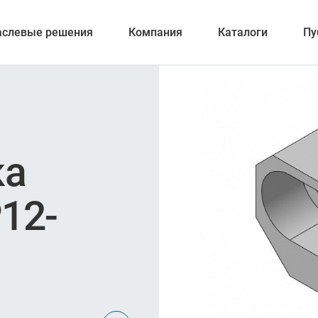
аслевые решения
Компания
Каталоги
Пу
вание
ка
ние
12-
ка отверстий
и обработка канавок