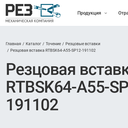
Продукция
Отр
Главная
/
Каталог
/
Точение
/
Резцовые вставки
Наша
/
Резцовая вставка RTBSK64-A55-SP12-191102
Фрезеро
Резцовая встав
продукция
Точе
RTBSK64-A55-SP
Обработ
191102
Новые разработки
Отрезка 