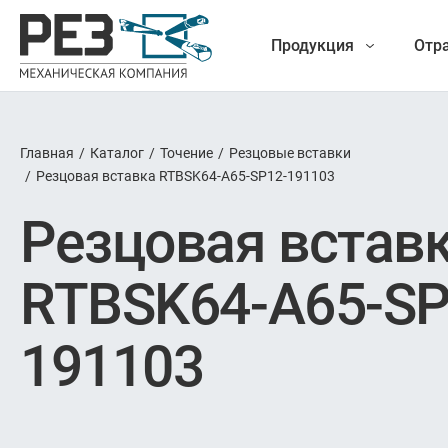
Продукция
Отр
Главная
/
Каталог
/
Точение
/
Резцовые вставки
Наша
/
Резцовая вставка RTBSK64-A65-SP12-191103
Фрезеро
Резцовая встав
продукция
Точе
RTBSK64-A65-SP
Обработ
191103
Новые разработки
Отрезка 