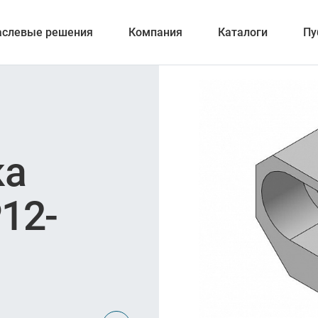
аслевые решения
Компания
Каталоги
Пу
вание
ка
ние
12-
ка отверстий
и обработка канавок