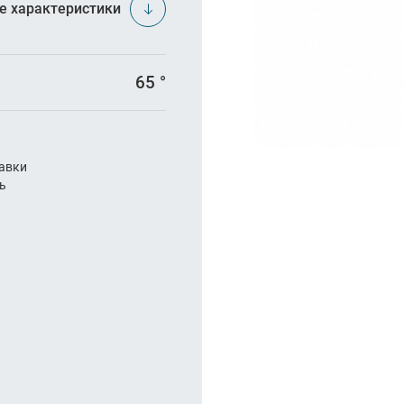
арезание
е характеристики
а
65 °
авки
ль