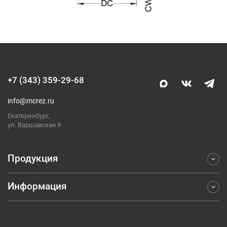
+7 (343) 359-29-68
info@mcrez.ru
Екатеринбург,
ул. Варшавская 9
Продукция
Информация
Фрезерование
Точение
Отраслевые решения
Обработка отверстий