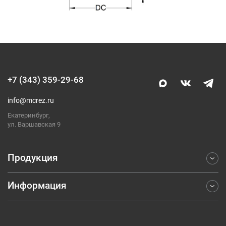
+7 (343) 359-29-68
info@mcrez.ru
Екатеринбург,
ул. Варшавская 9
Продукция
Информация
Фрезерование
Точение
Отраслевые решения
Обработка отверстий