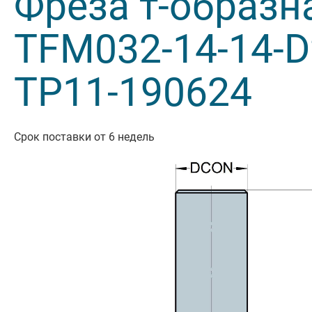
Фреза т-образн
Резьбон
TFM032-14-14-D
Оснастк
TP11-190624
Срок поставки от 6 недель