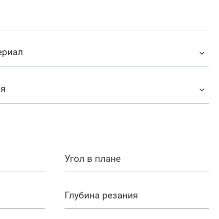
ериал
ия
Угол в плане
Глубина резания