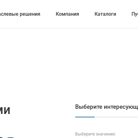
аслевые решения
Компания
Каталоги
Пу
вание
ка отверстий
ми
Выберите интересующ
и обработка канавок
Выберите значения: