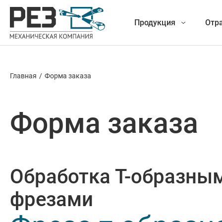
Продукция
Отр
Главная
/
Форма заказа
Наша
Фрезеро
продукция
Форма заказа
Точение
Обработ
Обработка Т-образны
Новые разработки
Отрезка 
фрезами