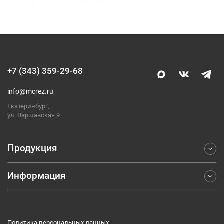
+7 (343) 359-29-68
info@mcrez.ru
Екатеринбург,
ул. Варшавская 9
Продукция
Информация
Фрезерование
Точение
Отраслевые решения
Обработка отверстий
Компания
Отрезка и обработка канавок
Политика персональных данных