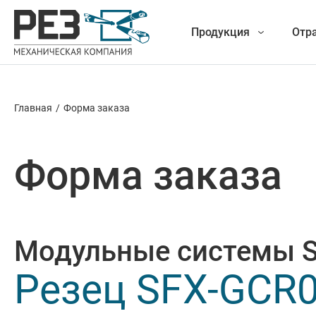
Продукция
Отр
Главная
/
Форма заказа
Наша
Фрезеро
продукция
Форма заказа
Точение
Обработ
Модульные системы 
Новые разработки
Отрезка 
Резец SFX-GCR0