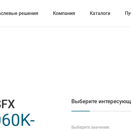
аслевые решения
Компания
Каталоги
Пу
вание
ка отверстий
SFX
Выберите интересующ
и обработка канавок
60K-
Выберите значения: