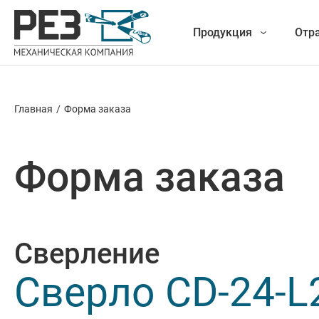
Продукция
Отр
Главная
/
Форма заказа
Наша
Фрезеро
продукция
Форма заказа
Точение
Обработ
Сверление
Новые разработки
Отрезка 
Сверло CD-24-L