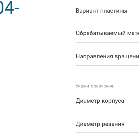
04-
арезание
Вариант пластины
а
Обрабатываемый мат
Направления вращен
Укажите значения:
Диаметр корпуса
Диаметр резания