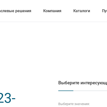
аслевые решения
Компания
Каталоги
Пу
вание
ка отверстий
Выберите интересующ
и обработка канавок
23-
Выберите значения: