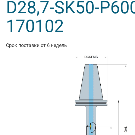
D28,7-SK50-P60
Резьбон
170102
Оснастк
Срок поставки от 6 недель