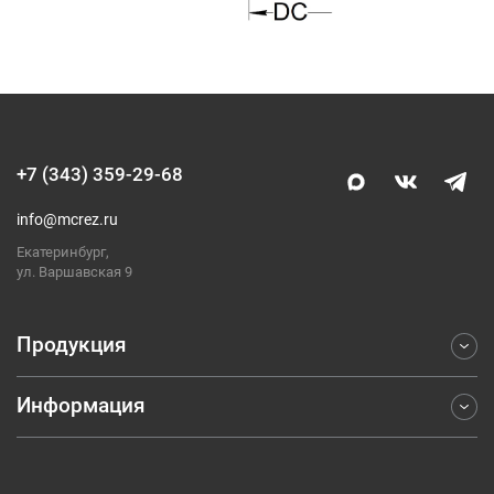
+7 (343) 359-29-68
info@mcrez.ru
Екатеринбург,
ул. Варшавская 9
Продукция
Информация
Фрезерование
Точение
Отраслевые решения
Обработка отверстий