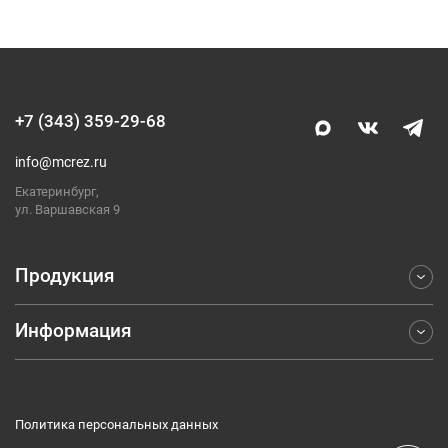
+7 (343) 359-29-68
info@mcrez.ru
Екатеринбург,
ул. Варшавская 9
Продукция
Информация
Фрезерование
Точение
Отраслевые решения
Обработка отверстий
Компания
Отрезка и обработка канавок
Политика персональных данных
Каталоги