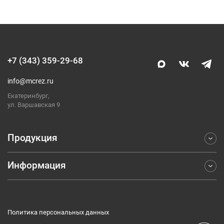
+7 (343) 359-29-68
info@mcrez.ru
Екатеринбург,
ул. Варшавская 9
Продукция
Информация
Фрезерование
Точение
Отраслевые решения
Обработка отверстий
Компания
Отрезка и обработка канавок
Политика персональных данных
Каталоги