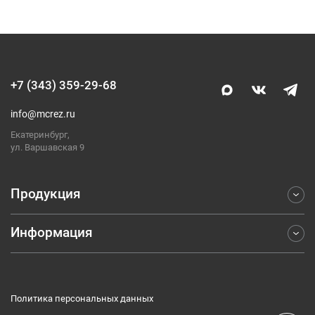
+7 (343) 359-29-68
info@mcrez.ru
Екатеринбург,
ул. Варшавская 9
Продукция
Информация
Фрезерование
Точение
Отраслевые решения
Обработка отверстий
Компания
Отрезка и обработка канавок
Политика персональных данных
Каталоги