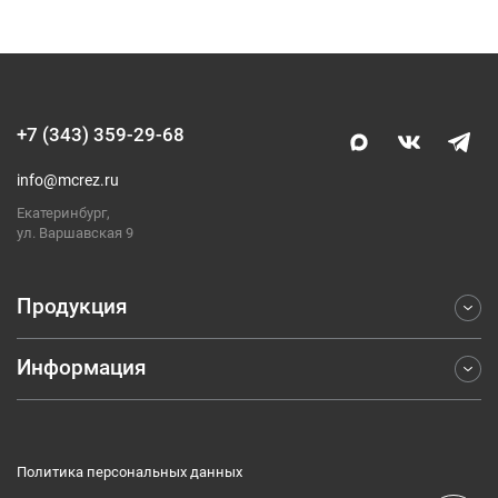
+7 (343) 359-29-68
info@mcrez.ru
Екатеринбург,
ул. Варшавская 9
Продукция
Информация
Фрезерование
Точение
Отраслевые решения
Обработка отверстий
Компания
Отрезка и обработка канавок
Политика персональных данных
Каталоги