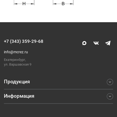
+7 (343) 359-29-68
info@mcrez.ru
Екатеринбург,
ул. Варшавская 9
Продукция
Информация
Фрезерование
Точение
Отраслевые решения
Обработка отверстий