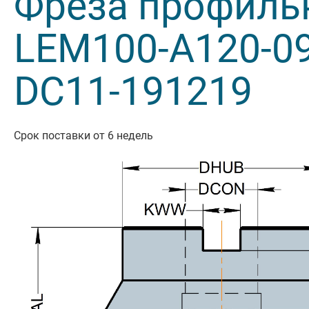
Фреза профиль
Резьбон
LEM100-A120-09
Оснастк
DC11-191219
Срок поставки от 6 недель