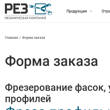
Продукция
Отр
Главная
/
Форма заказа
Наша
Фрезеро
продукция
Форма заказа
Точение
Обработ
Фрезерование фасок, 
Новые разработки
Отрезка 
профилей