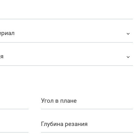
ериал
ия
Угол в плане
Глубина резания