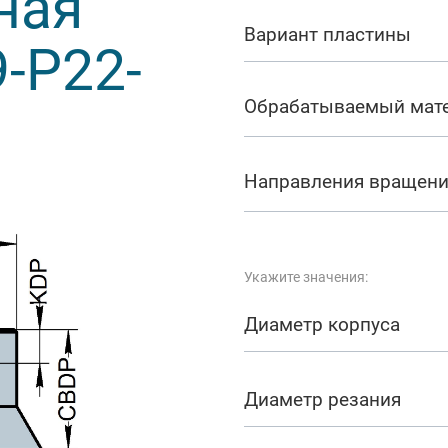
ная
арезание
Вариант пластины
-P22-
а
Обрабатываемый мат
Направления вращен
Укажите значения:
Диаметр корпуса
Диаметр резания