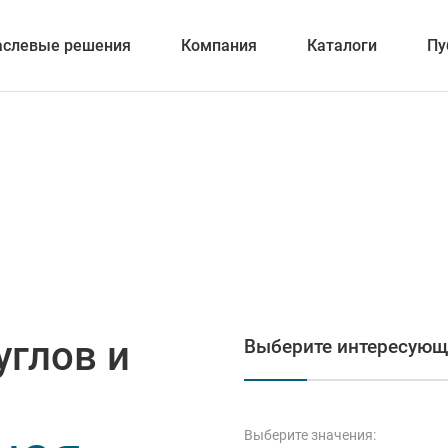
аслевые решения
Компания
Каталоги
Пу
вание
ка отверстий
углов и
Выберите интересующ
и обработка канавок
Выберите значения: