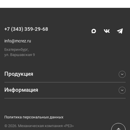
+7 (343) 359-29-68
info@mcrez.ru
Екатеринбург,
ул. Варшавская 9
Продукция
Информация
Фрезерование
Точение
Отраслевые решения
Обработка отверстий
Компания
Отрезка и обработка канавок
Политика персональных данных
Каталоги
Резьбонарезание
© 2026. Механическая компания «РЕЗ»