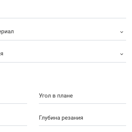
ериал
ия
Угол в плане
Глубина резания