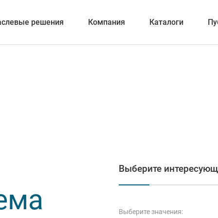
аслевые решения
Компания
Каталоги
Пу
вание
ка отверстий
Выберите интересующ
и обработка канавок
ема
Выберите значения: