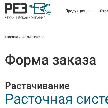
Продукция
Отр
Главная
/
Форма заказа
Наша
Фрезеро
продукция
Форма заказа
Точение
Обработ
Растачивание
Новые разработки
Отрезка 
Расточная сист