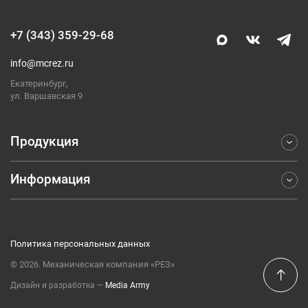
+7 (343) 359-29-68
info@mcrez.ru
Екатеринбург,
ул. Варшавская 9
Продукция
Информация
Фрезерование
Точение
Отраслевые решения
Обработка отверстий
Компания
Отрезка и обработка канавок
Политика персональных данных
Каталоги
Резьбонарезание
© 2026. Механическая компания «РЕЗ»
Публикации
Оснастка
Дизайн и разработка ―
Media Army
Контакты