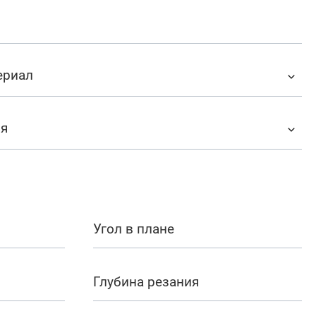
ериал
ия
Угол в плане
Глубина резания