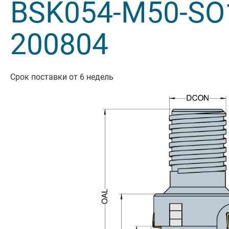
BSK054-M50-SO
Резьбон
200804
Оснастк
Срок поставки от 6 недель