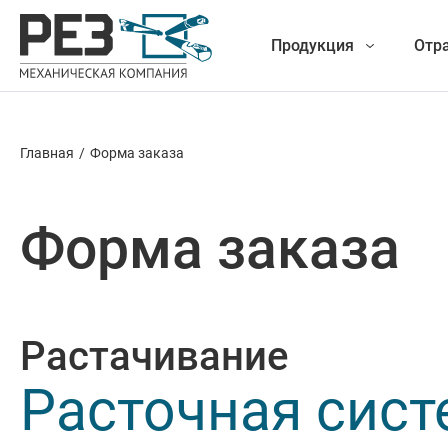
Продукция
Отр
Главная
/
Форма заказа
Наша
Фрезеро
продукция
Форма заказа
Точение
Обработ
Растачивание
Новые разработки
Отрезка 
Расточная сист