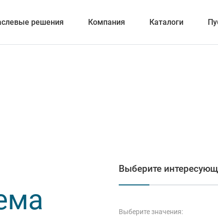
аслевые решения
Компания
Каталоги
Пу
вание
ка отверстий
Выберите интересующ
и обработка канавок
ема
Выберите значения: