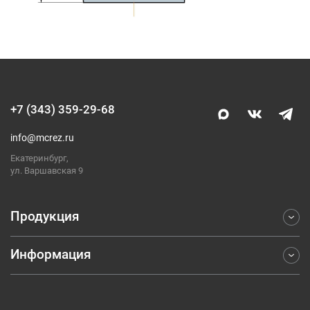
+7 (343) 359-29-68
info@mcrez.ru
Екатеринбург,
ул. Варшавская 9
Продукция
Информация
Фрезерование
Точение
Отраслевые решения
Обработка отверстий