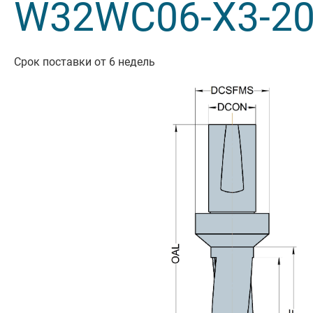
W32WC06-X3-20
Резьбон
Оснастк
Срок поставки от 6 недель