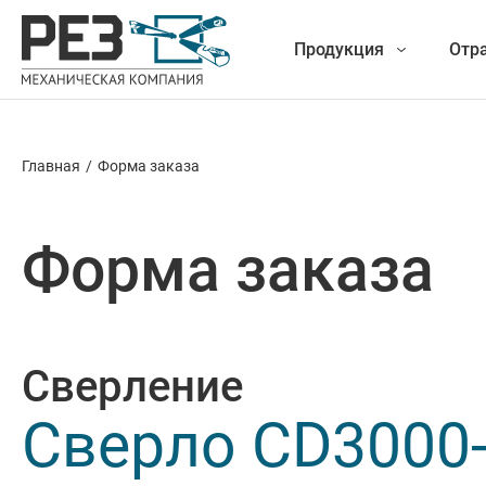
Продукция
Отр
Главная
/
Форма заказа
Наша
Фрезеро
продукция
Форма заказа
Точение
Обработ
Сверление
Новые разработки
Отрезка 
Сверло CD3000