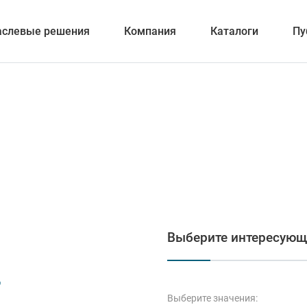
аслевые решения
Компания
Каталоги
Пу
вание
ка отверстий
Выберите интересующ
и обработка канавок
-
Выберите значения: