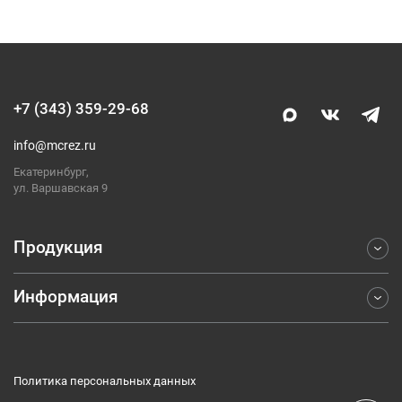
+7 (343) 359-29-68
info@mcrez.ru
Екатеринбург,
ул. Варшавская 9
Продукция
Информация
Фрезерование
Точение
Отраслевые решения
Обработка отверстий
Компания
Отрезка и обработка канавок
Политика персональных данных
Каталоги