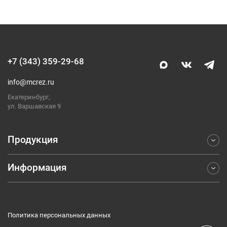
+7 (343) 359-29-68
info@mcrez.ru
Екатеринбург,
ул. Варшавская 9
Продукция
Информация
Фрезерование
Точение
Отраслевые решения
Обработка отверстий
Компания
Отрезка и обработка канавок
Политика персональных данных
Каталоги