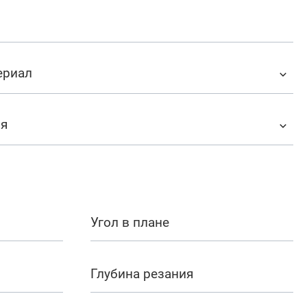
ериал
ия
Угол в плане
Глубина резания