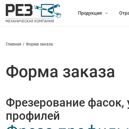
Продукция
Отр
Главная
/
Форма заказа
Наша
Фрезеро
продукция
Форма заказа
Точение
Обработ
Фрезерование фасок, 
Новые разработки
Отрезка 
профилей