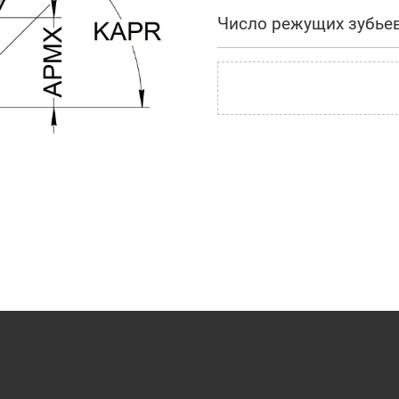
Число режущих зубье