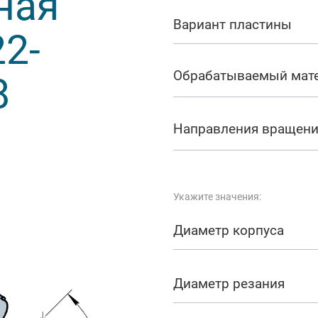
ная
арезание
Вариант пластины
2-
а
Обрабатываемый мат
8
Направления вращен
Укажите значения:
Диаметр корпуса
Диаметр резания