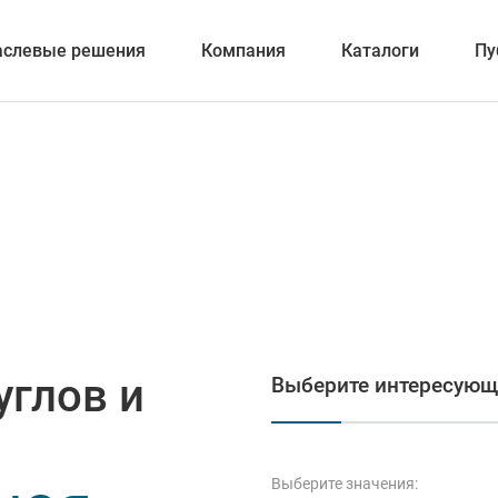
аслевые решения
Компания
Каталоги
Пу
вание
ка отверстий
углов и
Выберите интересующ
и обработка канавок
Выберите значения: