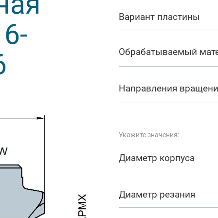
ная
арезание
Вариант пластины
6-
а
Обрабатываемый мат
6
Направления вращен
Укажите значения:
Диаметр корпуса
Диаметр резания