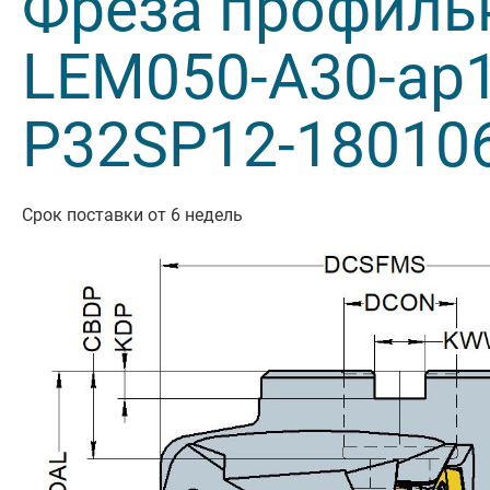
Фреза профиль
Резьбон
LEM050-A30-ap1
Оснастк
P32SP12-18010
Срок поставки от 6 недель