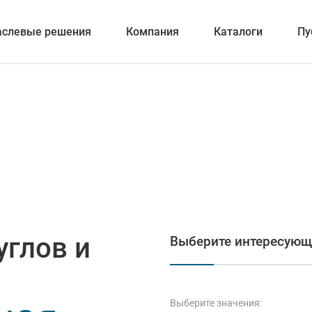
аслевые решения
Компания
Каталоги
Пу
вание
ка отверстий
углов и
Выберите интересующ
и обработка канавок
Выберите значения: