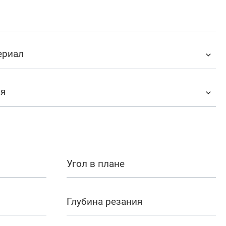
ериал
ия
Угол в плане
Глубина резания