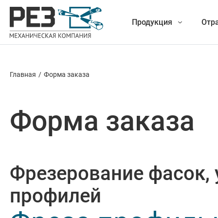
Продукция
Отр
Главная
/
Форма заказа
Наша
Фрезеро
продукция
Форма заказа
Точение
Обработ
Фрезерование фасок, 
Новые разработки
Отрезка 
профилей