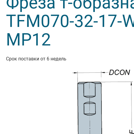
Фреза т-образн
Резьбон
TFM070-32-17-W
Оснастк
MP12
Срок поставки от 6 недель