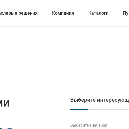
аслевые решения
Компания
Каталоги
Пу
вание
ка отверстий
ми
Выберите интересующ
и обработка канавок
Выберите значения: