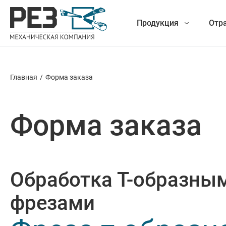
Продукция
Отр
Главная
/
Форма заказа
Наша
Фрезеро
продукция
Форма заказа
Точение
Обработ
Обработка Т-образны
Новые разработки
Отрезка 
фрезами