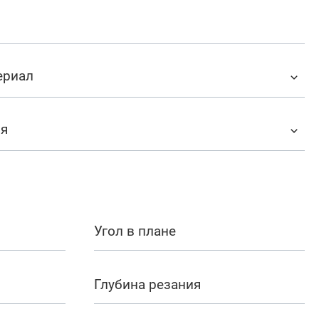
ериал
ия
Угол в плане
Глубина резания