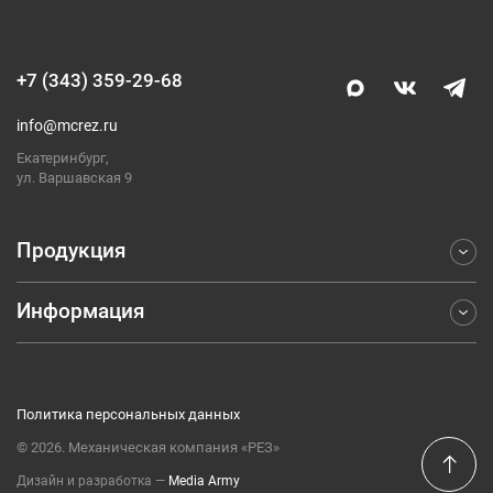
+7 (343) 359-29-68
info@mcrez.ru
Екатеринбург,
ул. Варшавская 9
Продукция
Информация
Фрезерование
Точение
Отраслевые решения
Обработка отверстий
Компания
Отрезка и обработка канавок
Политика персональных данных
Каталоги
Резьбонарезание
© 2026. Механическая компания «РЕЗ»
Публикации
Оснастка
Дизайн и разработка ―
Media Army