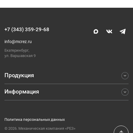
+7 (343) 359-29-68
info@mcrez.ru
Екатеринбург,
ул. Варшавская 9
Продукция
Информация
Фрезерование
Точение
Отраслевые решения
Обработка отверстий
Компания
Отрезка и обработка канавок
Политика персональных данных
Каталоги
Резьбонарезание
© 2026. Механическая компания «РЕЗ»