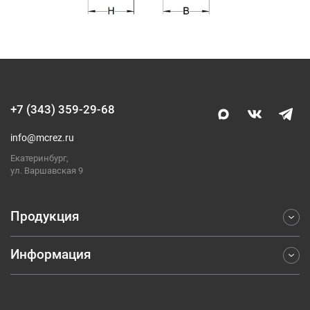
+7 (343) 359-29-68
info@mcrez.ru
Екатеринбург,
ул. Варшавская 9
Продукция
Информация
Фрезерование
Точение
Отраслевые решения
Обработка отверстий