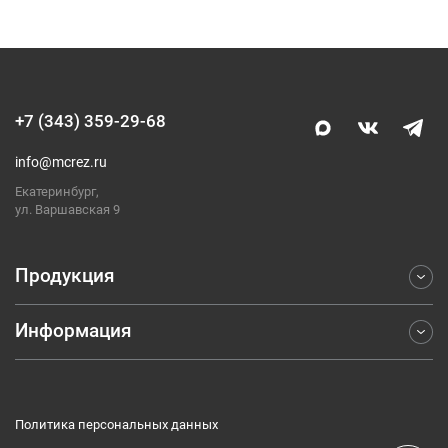
+7 (343) 359-29-68
info@mcrez.ru
Екатеринбург,
ул. Варшавская 9
Продукция
Информация
Фрезерование
Точение
Отраслевые решения
Обработка отверстий
Компания
Отрезка и обработка канавок
Политика персональных данных
Каталоги