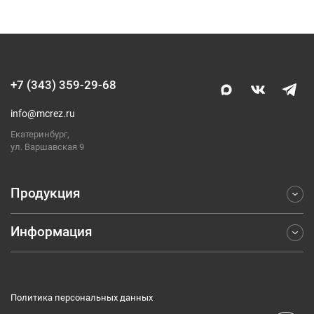
+7 (343) 359-29-68
info@mcrez.ru
Екатеринбург,
ул. Варшавская 9
Продукция
Информация
Фрезерование
Точение
Отраслевые решения
Обработка отверстий
Компания
Отрезка и обработка канавок
Политика персональных данных
Каталоги