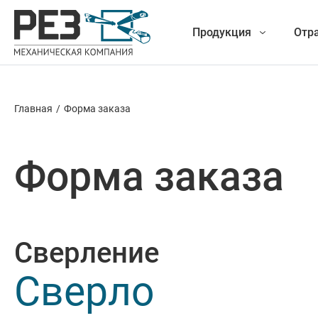
Продукция
Отр
Главная
/
Форма заказа
Наша
Фрезеро
продукция
Форма заказа
Точение
Обработ
Сверление
Новые разработки
Отрезка 
Сверло