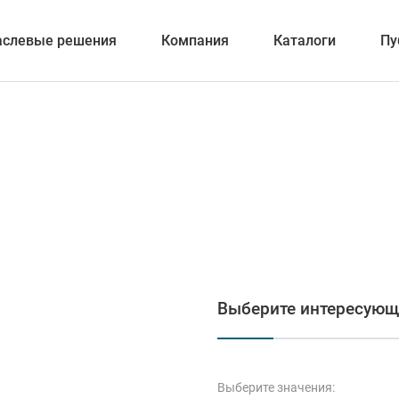
аслевые решения
Компания
Каталоги
Пу
вание
ка отверстий
Выберите интересующ
и обработка канавок
Выберите значения: