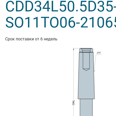
CDD34L50.5D35
Резьбон
SO11TO06-2106
Оснастк
Срок поставки от 6 недель