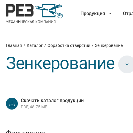
Продукция
Отр
Главная
/
Каталог
/
Обработка отверстий
/
Зенкерование
Наша
Фрезеро
Зенкерование
продукция
Точение
Обраб
Скачать каталог продукции
Новые разработки
PDF, 48.75 МБ
Отрезка 