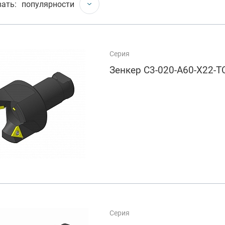
арезание
ать:
популярности
а
Серия
Зенкер C3-020-A60-X22-T
Серия