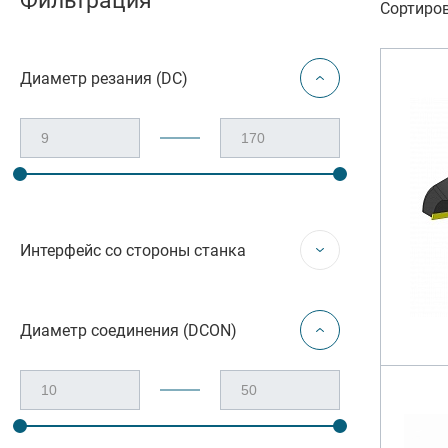
Фильтрация
Резьбон
Сортиров
Оснастк
Диаметр резания (DC)
Интерфейс со стороны станка
Диаметр соединения (DCON)