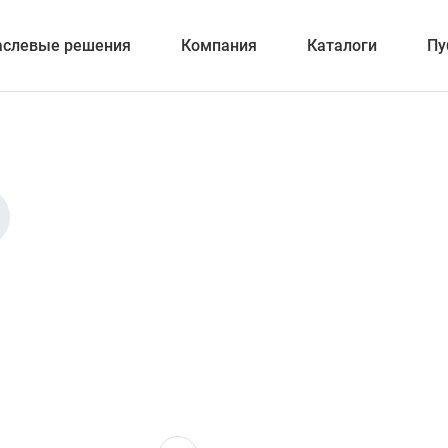
аслевые решения
Компания
Каталоги
Пу
вание
отка отверстий
и обработка канавок